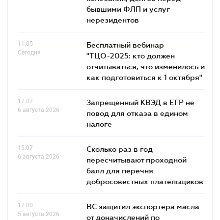
бывшими ФЛП и услуг
нерезидентов
11.05
Бесплатный вебинар
Сегодня
"ТЦО-2025: кто должен
отчитываться, что изменилось и
как подготовиться к 1 октября"
17.07
Запрещенный КВЭД в ЕГР не
6 августа 2026
повод для отказа в едином
налоге
15.07
Сколько раз в год
6 августа 2026
пересчитывают проходной
балл для перечня
добросовестных плательщиков
17.00
ВС защитил экспортера масла
5 августа 2026
от доначислений по