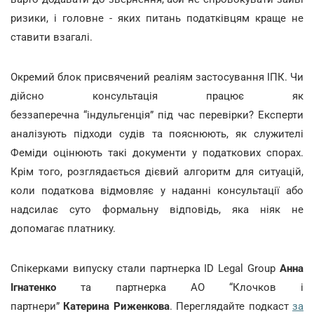
ризики, і головне - яких питань податківцям краще не
ставити взагалі.
Окремий блок присвячений реаліям застосування ІПК. Чи
дійсно консультація працює як
беззаперечна “індульгенція” під час перевірки? Експерти
аналізують підходи судів та пояснюють, як служителі
Феміди оцінюють такі документи у податкових спорах.
Крім того, розглядається дієвий алгоритм для ситуацій,
коли податкова відмовляє у наданні консультації або
надсилає суто формальну відповідь, яка ніяк не
допомагає платнику.
Спікерками випуску стали партнерка ID Legal Group
Анна
Ігнатенко
та партнерка АО “Клочков і
партнери”
Катерина Риженкова
. Переглядайте подкаст
за