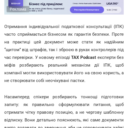
Реклама
Отримання індивідуальної податкової консультації (ІПК)
часто сприймається бізнесом як гарантія безпеки. Проте
на практиці цей документ може стати як надійним
“щитом” від штрафів, так і зброєю в руках контролерів під
час перевірки. У новому епізоді
TAX Podcast
експерти без
міфів розбирають реальний механізм дії ІПК, щоб
компанії могли використовувати його на свою користь, а
не створювати собі неочікувані пастки.
Насамперед спікери розбирають тонкощі підготовки
запиту: як правильно сформулювати питання, щоб
отримати чітку правову позицію, а не чергову шаблонну
відписку. Вони детально пояснюють, які саме документи
варто додавати до звернення, аби не спровокувати зайві