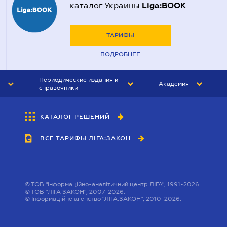
Liga:BOOK
каталог Украины
ТАРИФЫ
ПОДРОБНЕЕ
Периодические издания и
Академия
справочники
ЮРИСТ&ЗАКОН
АКАДЕМИЯ ЛІГА:ЗАКОН
КАТАЛОГ РЕШЕНИЙ
БУХГАЛТЕР&ЗАКОН
ВСЕ ТАРИФЫ ЛІГА:ЗАКОН
ВЕСТНИК МСФО
ИНТЕРБУХ
ЛИЧНЫЙ ЭКСПЕРТ
©
ТОВ "інформаційно-аналітичний центр ЛІГА", 1991-2026.
©
ТОВ "ЛІГА ЗАКОН", 2007-2026.
©
Інформаційне агенство "ЛІГА:ЗАКОН", 2010-2026.