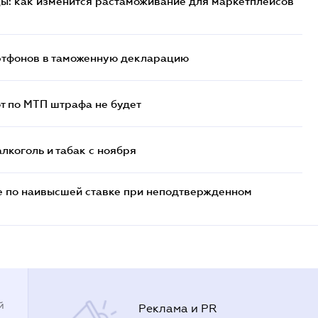
цы: как изменится растаможивание для маркетплейсов
артфонов в таможенную декларацию
т по МТП штрафа не будет
алкоголь и табак с ноября
е по наивысшей ставке при неподтвержденном
й
Реклама и PR