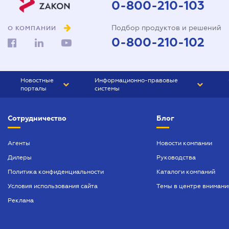
0-800-210-103
Подбор продуктов и решений
О КОМПАНИИ
0-800-210-102
Новостные
Информационно-правовые
порталы
системы
ЮРЛИГА
Право Украины
Сотрудничество
Блог
БИЗНЕС
ГРАНД
БУХГАЛТЕР.ua
ПРАЙМ
Агенты
Новости компании
Дилеры
Руководства
БУХГАЛТЕР ПРОФ
Политика конфиденциальности
Каталоги компаний
ЮРИСТ ПРОФ
Условия использования сайта
Темы в центре внимани
ЮРИСТ
Реклама
ПІДПРИЄМЕЦЬ