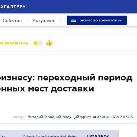
УХГАЛТЕРУ
События
Актуально
Бизнес во время войны
а українську
бизнесу: переходный период
енных мест доставки
Автор:
Виталий Городний, ведущий юрист-аналитик LIGA ZAKON