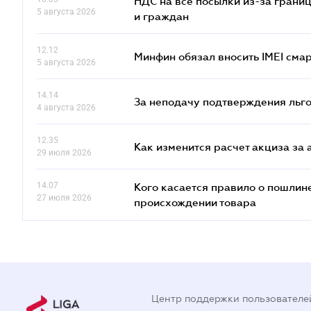
НДС на все посылки из-за грани
5 августа 2026
и граждан
12.12
Минфин обязал вносить IMEI см
5 августа 2026
14.14
За неподачу подтверждения льго
4 августа 2026
12.35
Как изменится расчет акциза за 
29 июля 2026
14.07
Кого касается правило о пошлин
27 июля 2026
происхождении товара
Центр поддержки пользователе