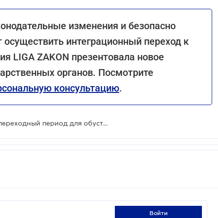
онодательные изменения и безопасно
т осуществить интеграционный переход к
ния LIGA ZAKON презентовала новое
дарственных органов. Посмотрите
рсональную консультацию
.
Минфин идет навстречу бизнесу: переходный период для обустройства таможенных мест доставки планируют продлить
войти