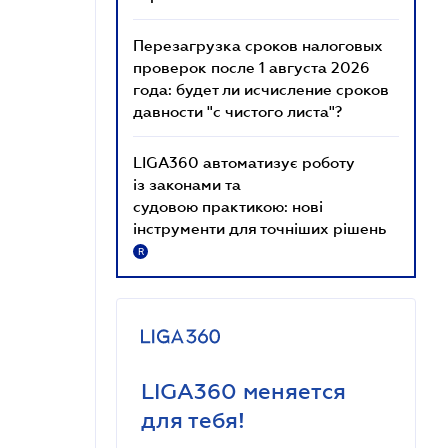
Перезагрузка сроков налоговых
проверок после 1 августа 2026
года: будет ли исчисление сроков
давности "с чистого листа"?
LIGA360 автоматизує роботу
із законами та
судовою практикою: нові
інструменти для точніших рішень
R
LIGA360 меняется
для тебя!