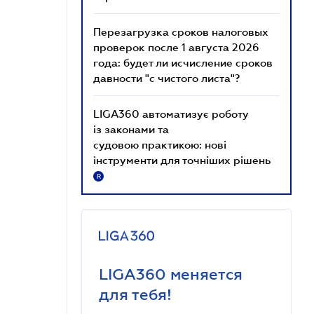
Перезагрузка сроков налоговых
проверок после 1 августа 2026
года: будет ли исчисление сроков
давности "с чистого листа"?
LIGA360 автоматизує роботу
із законами та
судовою практикою: нові
інструменти для точніших рішень
R
LIGA360 меняется
для тебя!