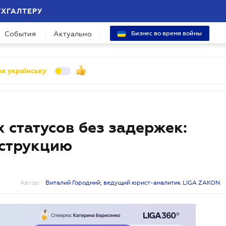
УХГАЛТЕРУ
События
Актуально
Бизнес во время войны
а українську
статусов без задержек:
нструкцию
Автор:
Виталий Городний, ведущий юрист-аналитик LIGA ZAKON