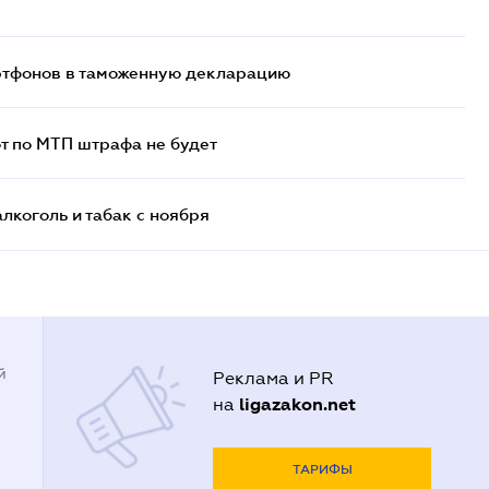
артфонов в таможенную декларацию
т по МТП штрафа не будет
алкоголь и табак с ноября
й
Реклама и PR
ligazakon.net
на
ТАРИФЫ