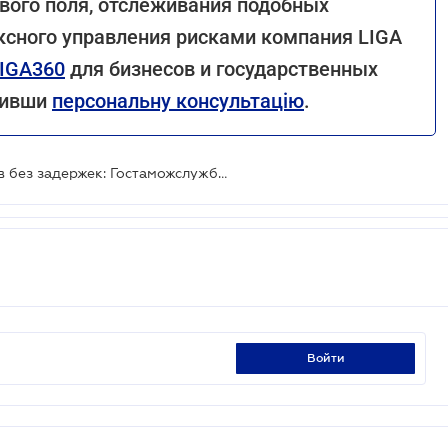
вого поля, отслеживания подобных
ксного управления рисками компания LIGA
IGA360
для бизнесов и государственных
овивши
персональну консультацію
.
Оформление таможенных статусов без задержек: Гостаможслужба дала инструкцию
войти