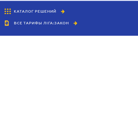
КАТАЛОГ РЕШЕНИЙ
ВСЕ ТАРИФЫ ЛІГА:ЗАКОН
Сотрудничество
Агенты
Дилеры
Политика
конфиденциальности
Условия использования
сайта
Реклама
Блог
Новости компании
Руководства