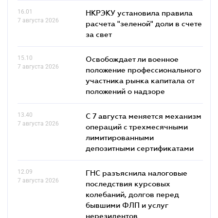
16.01
НКРЭКУ установила правила
7 августа 2026
расчета "зеленой" доли в счете
за свет
15.10
Освобождает ли военное
7 августа 2026
положение профессионального
участника рынка капитала от
положений о надзоре
13.40
С 7 августа меняется механизм
7 августа 2026
операций с трехмесячными
лимитированными
депозитными сертификатами
12.09
ГНС разъяснила налоговые
7 августа 2026
последствия курсовых
колебаний, долгов перед
бывшими ФЛП и услуг
нерезидентов