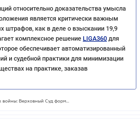
ций относительно доказательства умысла
положения является критически важным
 штрафов, как в деле о взыскании 19,9
агает комплексное решение
LIGA360
для
которое обеспечивает автоматизированный
ий и судебной практики для минимизации
ществах на практике, заказав
Налоговая дисциплина в условиях войны: Верховный Суд формирует новую практику по штрафам за просрочку