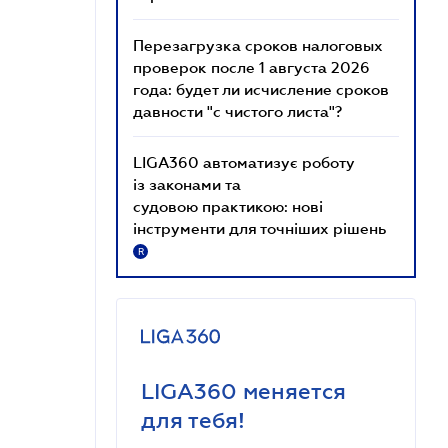
Перезагрузка сроков налоговых
проверок после 1 августа 2026
года: будет ли исчисление сроков
давности "с чистого листа"?
LIGA360 автоматизує роботу
із законами та
судовою практикою: нові
інструменти для точніших рішень
R
LIGA360 меняется
для тебя!