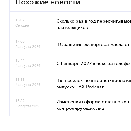
Похожие новости
15.07
Сколько раз в год пересчитываю
Сегодня
плательщиков
17.00
ВС защитил экспортера масла о
5 августа 2026
15.44
С 1 января 2027 в чеке за телефо
4 августа 2026
11.11
Від посилок до інтернет-продажі
4 августа 2026
випуску TAX Podcast
15.39
Изменения в форме отчета о кон
3 августа 2026
контролирующих лиц