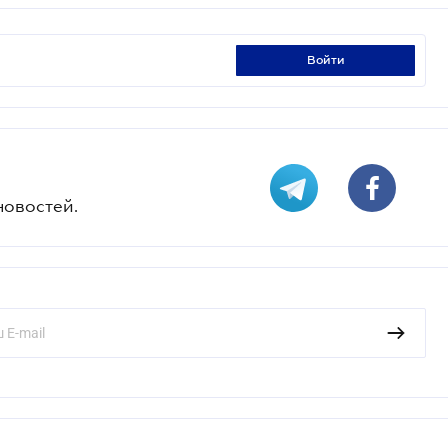
войти
новостей.