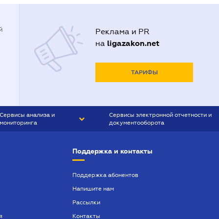
й
Реклама и PR
ligazakon.net
на
ТАРИФЫ
Сервисы анализа и
Сервисы электронной отчетности и
мониторинга
документооборота
CONTR AGENT
Liga:REPORT
Поддержка и контакты
SMS-МАЯК
VERDICTUM
Поддержка абонентов
Напишите нам
SEMANTRUM
Рассылки
SMS-МАЯК ИПОТЕКА
я
Контакты