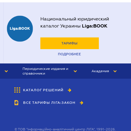
Национальный юридический
Liga:BOOK
каталог Украины
ТАРИФЫ
ПОДРОБНЕЕ
Периодические издания и
Академия
справочники
ЮРИСТ&ЗАКОН
АКАДЕМИЯ ЛІГА:ЗАКОН
КАТАЛОГ РЕШЕНИЙ
БУХГАЛТЕР&ЗАКОН
ВСЕ ТАРИФЫ ЛІГА:ЗАКОН
ВЕСТНИК МСФО
ИНТЕРБУХ
ЛИЧНЫЙ ЭКСПЕРТ
©
ТОВ "інформаційно-аналітичний центр ЛІГА", 1991-2026.