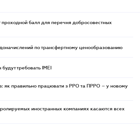
т проходной балл для перечня добросовестных
т доначислений по трансфертному ценообразованию
н будут требовать IMEI
в: як правильно працювати з РРО та ПРРО – у новому
тролируемых иностранных компаниях касаются всех