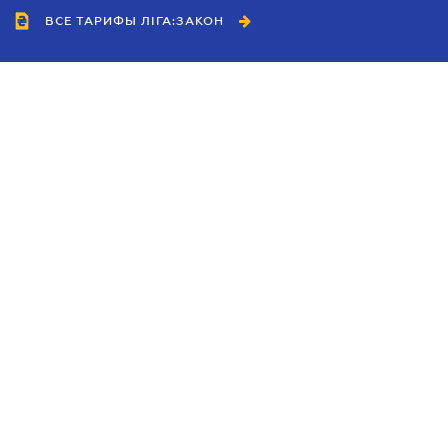
ВСЕ ТАРИФЫ ЛІГА:ЗАКОН
Сотрудничество
Агенты
Дилеры
Политика
конфиденциальности
Условия использования
сайта
Реклама
Блог
Новости компании
Руководства
Каталоги компаний
Темы в центре внимания