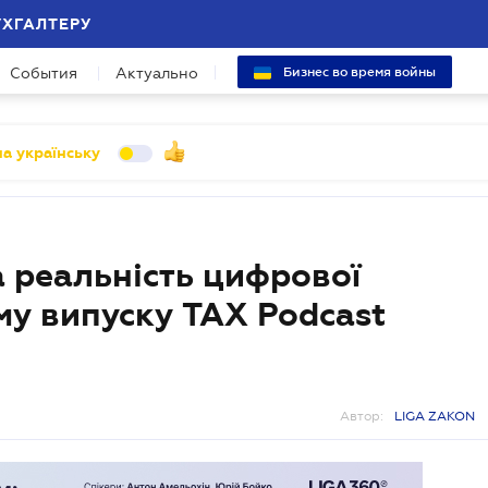
УХГАЛТЕРУ
События
Актуально
Бизнес во время войны
а українську
а реальність цифрової
му випуску TAX Podcast
Автор:
LIGA ZAKON