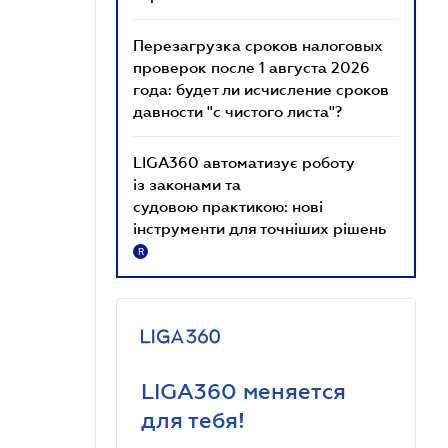
Перезагрузка сроков налоговых
проверок после 1 августа 2026
года: будет ли исчисление сроков
давности "с чистого листа"?
LIGA360 автоматизує роботу
із законами та
судовою практикою: нові
інструменти для точніших рішень
R
LIGA360 меняется
для тебя!