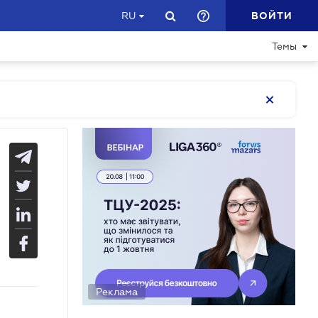
ВОЙТИ
RU
Темы
Реклама