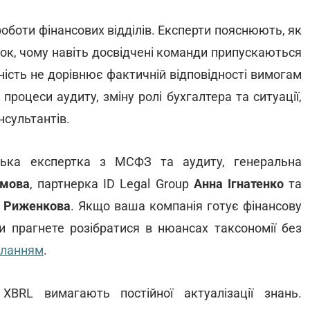
оботи фінансових відділів. Експерти пояснюють, як
ток, чому навіть досвідчені команди припускаються
тність не дорівнює фактичній відповідності вимогам
оцеси аудиту, зміну ролі бухгалтера та ситуації,
нсультантів.
нська експертка з МСФЗ та аудиту, генеральна
амова
, партнерка ID Legal Group
Анна Ігнатенко
та
а Риженкова
. Якщо ваша компанія готує фінансову
ви прагнете розібратися в нюансах таксономії без
иланням
.
XBRL вимагають постійної актуалізації знань.