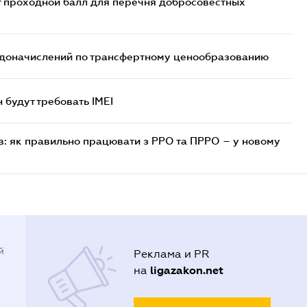
т проходной балл для перечня добросовестных
т доначислений по трансфертному ценообразованию
н будут требовать IMEI
в: як правильно працювати з РРО та ПРРО – у новому
й
Реклама и PR
ligazakon.net
на