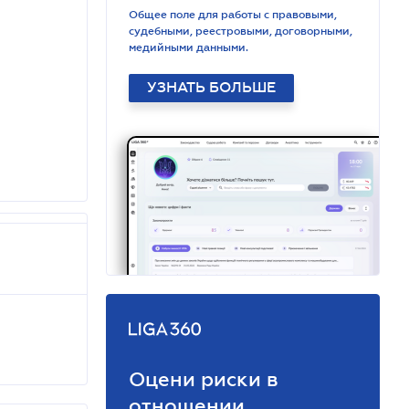
Общее поле для работы с правовыми,
судебными, реестровыми, договорными,
медийными данными.
УЗНАТЬ БОЛЬШЕ
Оцени риски в
отношении