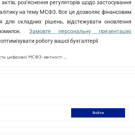
актів, роз'яснення регуляторів щодо застосування
аналітику на тему МСФЗ. Все це дозволяє фінансовим
 для складних рішень, відстежувати оновлення
помилок.
Замовте персональну презентацію
оптимізувати роботу вашої бухгалтерії.
Таксономія та XBRL: нова реальність цифрової МСФЗ-звітності – у новому випуску TAX Podcast
войти