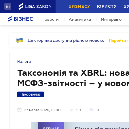
БИЗНЕСУ
ЮРИСТУ
Б
БІЗНЕС
Новости
Аналитика
Интервью
Ця сторінка доступна рідною мовою.
Перейти н
Налоги
Таксономія та XBRL: нов
МСФЗ-звітності – у ново
Пресс-релиз
27 марта 2026, 16:00
99
0