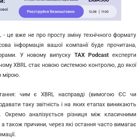
L - це вже не про просту зміну технічного формату
ова інформація вашої компанії буде прочитана,
торами. У новому випуску
TAX Podcast
експерти
 чому XBRL стає новою системою контролю, до якої
ю мірою.
итання: чим є XBRL насправді (вимогою ЄС чи
одавати таку звітність і на яких етапах виникають
и. Окремо аналізується різниця між класичними
а також причини, через які остання часто вимагає
рмації.