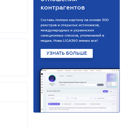
контрагентов
Составь полную картину на основе 300
реестров и открытых источников,
международных и украинских
санкционных списков, упоминаний в
медиа. Нова LIGA360 змінює все!
УЗНАТЬ БОЛЬШЕ