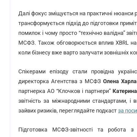
Далі фокус зміщується на практичні нюанси р
трансформується підхід до підготовки примі
помилок і чому просто “технічно валідна” зві
МСФЗ. Також обговорюється вплив XBRL на пр
коли бізнесу вже варто залучати зовнішніх ко
Спікерами епізоду стали провідна украї
директорка Агентства з МСФЗ
Олена Харл
партнерка АО “Клочков і партнери”
Катерин
звітність за міжнародними стандартами, і 
зайвих ризиків, переглядайте подкаст
за пос
Підготовка МСФЗ-звітності та робота з 