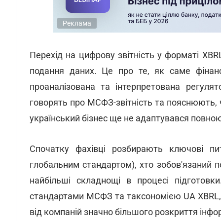
Реклама
Перехід на цифрову звітність у форматі XBR
подання даних. Це про те, як саме фінанс
проаналізована та інтерпретована регуля
говорять про МСФЗ-звітність та пояснюють,
український бізнес ще не адаптувався повно
Спочатку фахівці розбирають ключові п
глобальним стандартом), хто зобов'язаний п
найбільші складнощі в процесі підготовк
стандартами МСФЗ та таксономією UA XBRL, 
від компаній значно більшого розкриття інфо