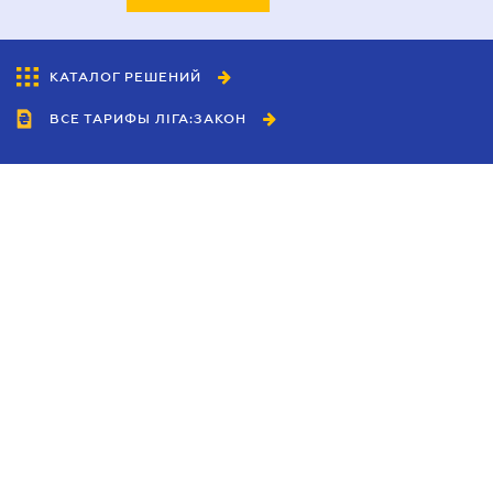
КАТАЛОГ РЕШЕНИЙ
ВСЕ ТАРИФЫ ЛІГА:ЗАКОН
Сотрудничество
Агенты
Дилеры
Политика
конфиденциальности
Условия использования
сайта
Реклама
Блог
Новости компании