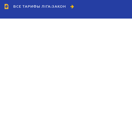
ВСЕ ТАРИФЫ ЛІГА:ЗАКОН
Сотрудничество
Агенты
Дилеры
Политика
конфиденциальности
Условия использования
сайта
Реклама
Блог
Новости компании
Руководства
Каталоги компаний
Темы в центре внимания