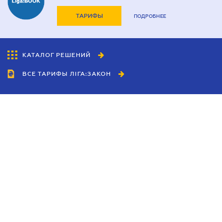
ТАРИФЫ
ПОДРОБНЕЕ
КАТАЛОГ РЕШЕНИЙ
ВСЕ ТАРИФЫ ЛІГА:ЗАКОН
Сотрудничество
Агенты
Дилеры
Политика
конфиденциальности
Условия использования
сайта
Реклама
Блог