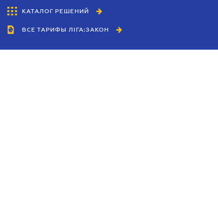
КАТАЛОГ РЕШЕНИЙ
ВСЕ ТАРИФЫ ЛІГА:ЗАКОН
Сотрудничество
Агенты
Дилеры
Политика
конфиденциальности
Условия использования
сайта
Реклама
Блог
Новости компании
Руководства
Каталоги компаний