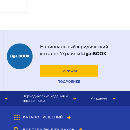
Национальный юридический
Liga:BOOK
каталог Украины
ТАРИФЫ
ПОДРОБНЕЕ
Периодические издания и
Академия
справочники
ЮРИСТ&ЗАКОН
АКАДЕМИЯ ЛІГА:ЗАКОН
КАТАЛОГ РЕШЕНИЙ
БУХГАЛТЕР&ЗАКОН
ВСЕ ТАРИФЫ ЛІГА:ЗАКОН
ВЕСТНИК МСФО