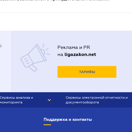
й
Реклама и PR
ligazakon.net
на
ТАРИФЫ
Сервисы анализа и
Сервисы электронной отчетности и
мониторинга
документооборота
CONTR AGENT
Liga:REPORT
Поддержка и контакты
SMS-МАЯК
VERDICTUM