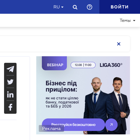
ВОЙТИ
RU
Темы
Реклама