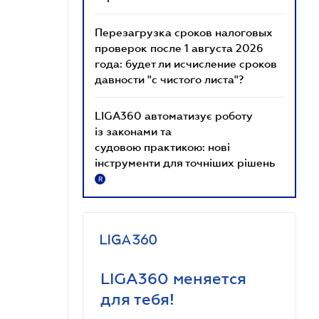
Перезагрузка сроков налоговых
проверок после 1 августа 2026
года: будет ли исчисление сроков
давности "с чистого листа"?
LIGA360 автоматизує роботу
із законами та
судовою практикою: нові
інструменти для точніших рішень
R
LIGA360 меняется
для тебя!