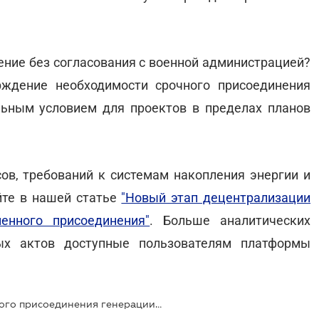
ение без согласования с военной администрацией?
рждение необходимости срочного присоединения
ьным условием для проектов в пределах планов
в, требований к системам накопления энергии и
йте в нашей статье
"Новый этап децентрализации
енного присоединения"
. Больше аналитических
ых актов доступные пользователям платформы
НКРЭКУ продлила сроки временного присоединения генерации до 2027 года