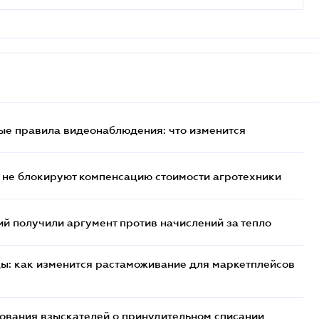
ые правила видеонаблюдения: что изменится
 не блокируют компенсацию стоимости агротехники
 получили аргумент против начислений за тепло
цы: как изменится растаможивание для маркетплейсов
бования взыскателей о принудительном списании