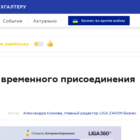
УХГАЛТЕРУ
События
Актуально
Бизнес во время войны
а українську
 временного присоединения
Автор:
Александра Кознова, главный редактор LIGA ZAKON Бизнес