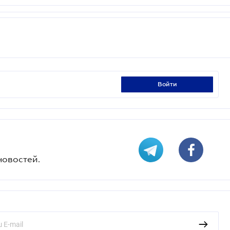
войти
новостей.