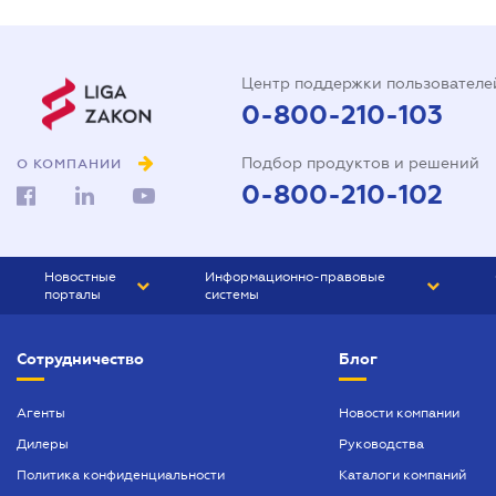
Центр поддержки пользователе
0-800-210-103
Подбор продуктов и решений
О КОМПАНИИ
0-800-210-102
Новостные
Информационно-правовые
порталы
системы
ЮРЛИГА
Право Украины
Сотрудничество
Блог
БИЗНЕС
ГРАНД
БУХГАЛТЕР.ua
ПРАЙМ
Агенты
Новости компании
Дилеры
Руководства
БУХГАЛТЕР ПРОФ
Политика конфиденциальности
Каталоги компаний
ЮРИСТ ПРОФ