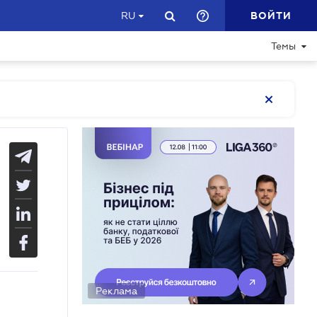
ВОЙТИ
RU
Темы
Реклама