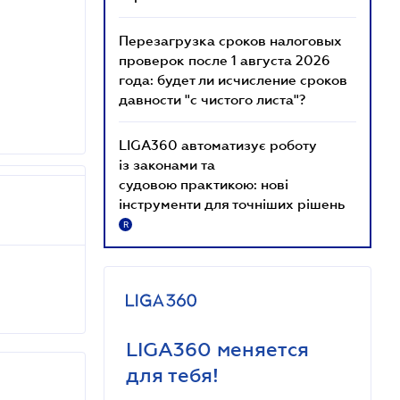
Перезагрузка сроков налоговых
проверок после 1 августа 2026
года: будет ли исчисление сроков
давности "с чистого листа"?
LIGA360 автоматизує роботу
із законами та
судовою практикою: нові
інструменти для точніших рішень
R
LIGA360 меняется
для тебя!