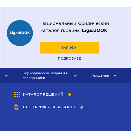
Национальный юридический
Liga:BOOK
каталог Украины
ТАРИФЫ
ПОДРОБНЕЕ
Периодические издания и
Академия
справочники
ЮРИСТ&ЗАКОН
АКАДЕМИЯ ЛІГА:ЗАКОН
КАТАЛОГ РЕШЕНИЙ
БУХГАЛТЕР&ЗАКОН
ВСЕ ТАРИФЫ ЛІГА:ЗАКОН
ВЕСТНИК МСФО
ИНТЕРБУХ
ЛИЧНЫЙ ЭКСПЕРТ