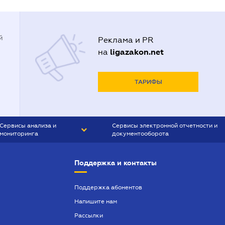
й
Реклама и PR
ligazakon.net
на
ТАРИФЫ
Сервисы анализа и
Сервисы электронной отчетности и
мониторинга
документооборота
CONTR AGENT
Liga:REPORT
Поддержка и контакты
SMS-МАЯК
VERDICTUM
Поддержка абонентов
Напишите нам
SEMANTRUM
Рассылки
SMS-МАЯК ИПОТЕКА