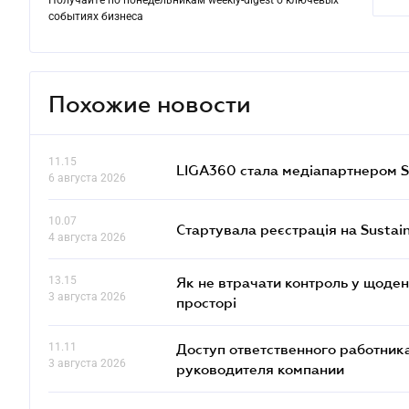
Получайте по понедельникам weekly-digest о ключевых
событиях бизнеса
Похожие новости
11.15
LIGA360 стала медіапартнером S
6 августа 2026
10.07
Стартувала реєстрація на Sustai
4 августа 2026
13.15
Як не втрачати контроль у щоден
3 августа 2026
просторі
11.11
Доступ ответственного работника
3 августа 2026
руководителя компании