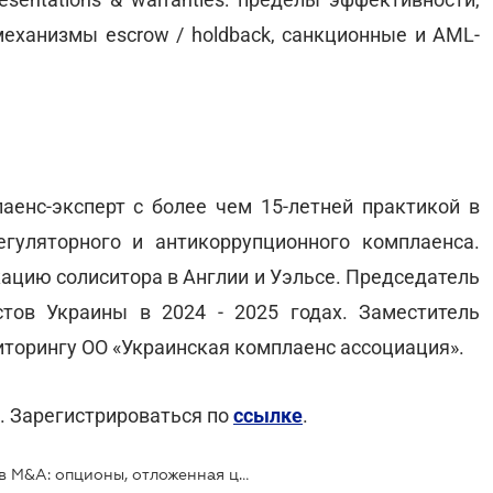
 механизмы escrow / holdback, санкционные и AML-
енс-эксперт с более чем 15-летней практикой в
егуляторного и антикоррупционного комплаенса.
кацию солиситора в Англии и Уэльсе. Председатель
тов Украины в 2024 - 2025 годах. Заместитель
торингу ОО «Украинская комплаенс ассоциация».
. Зарегистрироваться по
ссылке
.
Бесплатный вебинар: "Комплаенс в M&A: опционы, отложенная цена и сложные структуры соглашений"