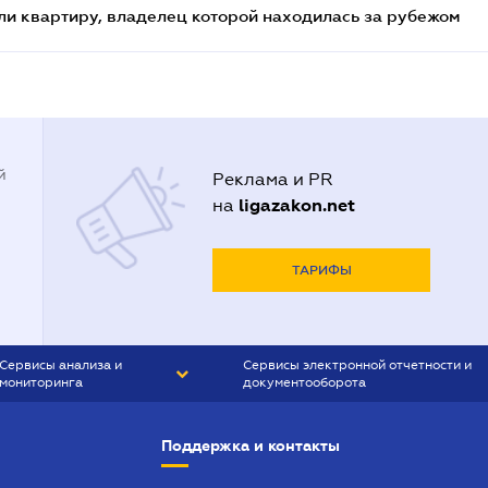
и квартиру, владелец которой находилась за рубежом
й
Реклама и PR
ligazakon.net
на
ТАРИФЫ
Сервисы анализа и
Сервисы электронной отчетности и
мониторинга
документооборота
CONTR AGENT
Liga:REPORT
Поддержка и контакты
SMS-МАЯК