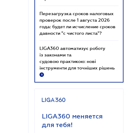
Перезагрузка сроков налоговых
проверок после 1 августа 2026
года: будет ли исчисление сроков
давности "с чистого листа"?
LIGA360 автоматизує роботу
із законами та
судовою практикою: нові
інструменти для точніших рішень
R
LIGA360 меняется
для тебя!