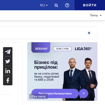
ВОЙТИ
RU
Темы
Реклама