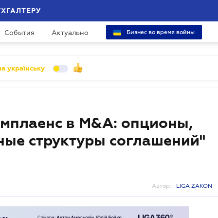
УХГАЛТЕРУ
События
Актуально
Бизнес во время войны
а українську
омплаенс в M&A: опционы,
ные структуры соглашений"
Автор:
LIGA ZAKON