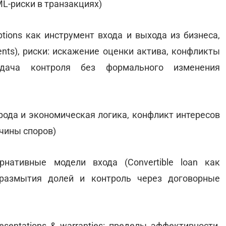
L-риски в транзакциях)
options как инструмент входа и выхода из бизнеса,
ents), риски: искажение оценки актива, конфликты
едача контроля без формального изменения
ирода и экономическая логика, конфликт интересов
ичины споров)
нативные модели входа (Convertible loan как
 размытия долей и контроль через договорные
sentations & warranties: пределы эффективности,