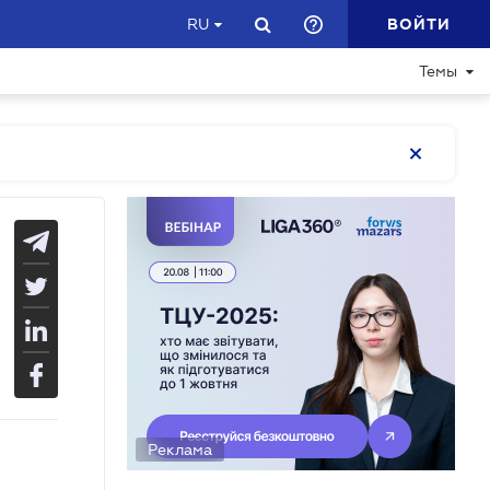
ВОЙТИ
RU
Темы
Реклама