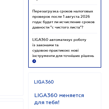
Перезагрузка сроков налоговых
проверок после 1 августа 2026
года: будет ли исчисление сроков
давности "с чистого листа"?
LIGA360 автоматизує роботу
із законами та
судовою практикою: нові
інструменти для точніших рішень
R
LIGA360 меняется
для тебя!