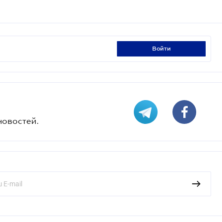
войти
новостей.