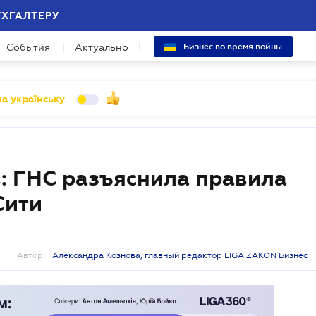
УХГАЛТЕРУ
События
Актуально
Бизнес во время войны
а українську
: ГНС разъяснила правила
Сити
Автор:
Александра Кознова, главный редактор LIGA ZAKON Бизнес