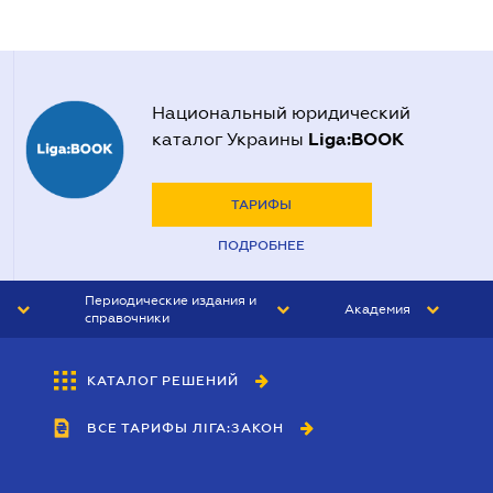
Национальный юридический
Liga:BOOK
каталог Украины
ТАРИФЫ
ПОДРОБНЕЕ
Периодические издания и
Академия
справочники
ЮРИСТ&ЗАКОН
АКАДЕМИЯ ЛІГА:ЗАКОН
КАТАЛОГ РЕШЕНИЙ
БУХГАЛТЕР&ЗАКОН
ВСЕ ТАРИФЫ ЛІГА:ЗАКОН
ВЕСТНИК МСФО
ИНТЕРБУХ