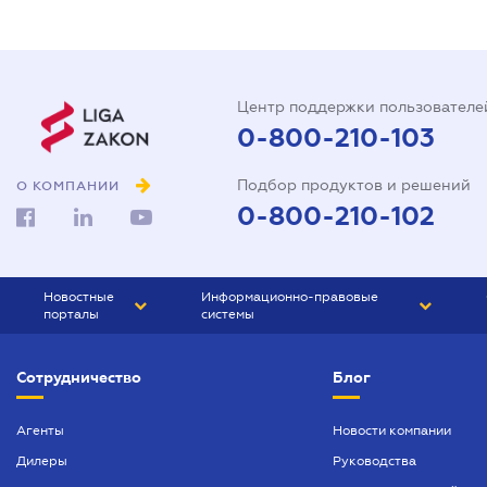
Центр поддержки пользователе
0-800-210-103
Подбор продуктов и решений
О КОМПАНИИ
0-800-210-102
Новостные
Информационно-правовые
порталы
системы
ЮРЛИГА
Право Украины
Сотрудничество
Блог
БИЗНЕС
ГРАНД
БУХГАЛТЕР.ua
ПРАЙМ
Агенты
Новости компании
Дилеры
Руководства
БУХГАЛТЕР ПРОФ