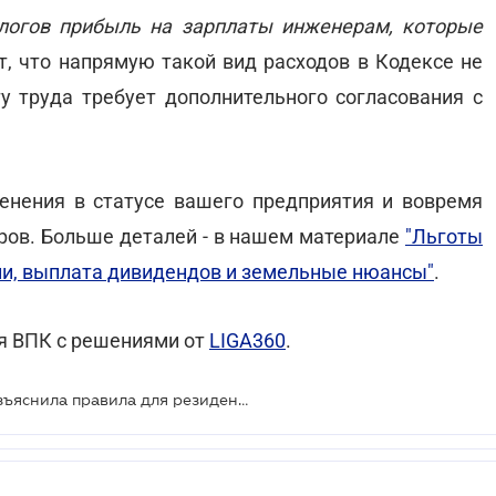
логов прибыль на зарплаты инженерам, которые
, что напрямую такой вид расходов в Кодексе не
у труда требует дополнительного согласования с
нения в статусе вашего предприятия и вовремя
ров. Больше деталей - в нашем материале
"Льготы
ли, выплата дивидендов и земельные нюансы"
.
ля ВПК с решениями от
LIGA360
.
Льготы для оружейников: ГНС разъяснила правила для резидентов Дефенс Сити