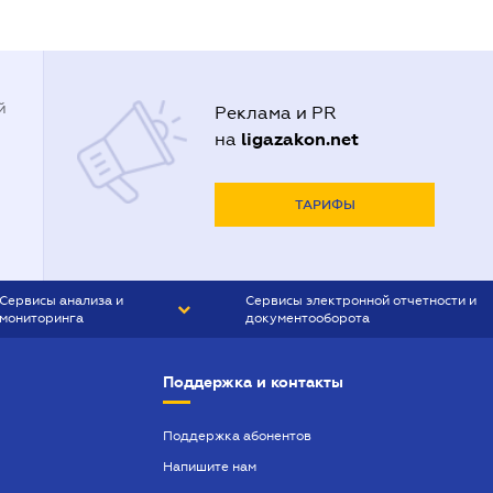
й
Реклама и PR
ligazakon.net
на
ТАРИФЫ
Сервисы анализа и
Сервисы электронной отчетности и
мониторинга
документооборота
CONTR AGENT
Liga:REPORT
Поддержка и контакты
SMS-МАЯК
VERDICTUM
Поддержка абонентов
Напишите нам
SEMANTRUM