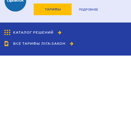
ТАРИФЫ
ПОДРОБНЕЕ
КАТАЛОГ РЕШЕНИЙ
ВСЕ ТАРИФЫ ЛІГА:ЗАКОН
Сотрудничество
Агенты
Дилеры
Политика
конфиденциальности
Условия использования
сайта
Реклама
Блог