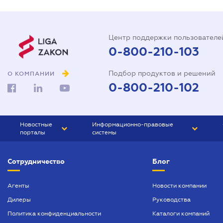
Центр поддержки пользователе
0-800-210-103
Подбор продуктов и решений
О КОМПАНИИ
0-800-210-102
Новостные
Информационно-правовые
порталы
системы
ЮРЛИГА
Право Украины
Сотрудничество
Блог
БИЗНЕС
ГРАНД
БУХГАЛТЕР.ua
ПРАЙМ
Агенты
Новости компании
Дилеры
Руководства
БУХГАЛТЕР ПРОФ
Политика конфиденциальности
Каталоги компаний
ЮРИСТ ПРОФ