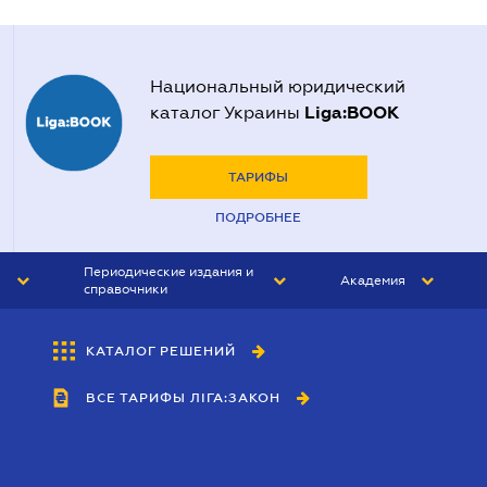
Национальный юридический
Liga:BOOK
каталог Украины
ТАРИФЫ
ПОДРОБНЕЕ
Периодические издания и
Академия
справочники
ЮРИСТ&ЗАКОН
АКАДЕМИЯ ЛІГА:ЗАКОН
КАТАЛОГ РЕШЕНИЙ
БУХГАЛТЕР&ЗАКОН
ВСЕ ТАРИФЫ ЛІГА:ЗАКОН
ВЕСТНИК МСФО
ИНТЕРБУХ
ЛИЧНЫЙ ЭКСПЕРТ