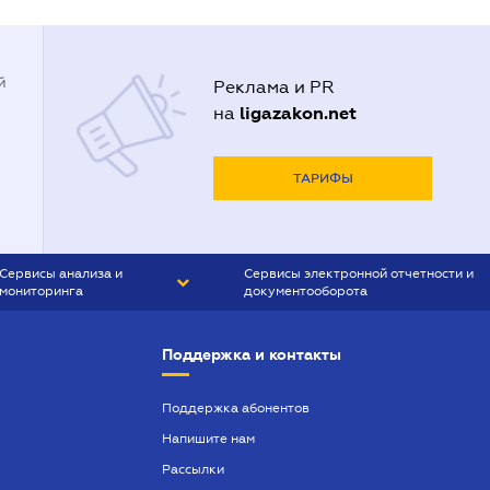
й
Реклама и PR
ligazakon.net
на
ТАРИФЫ
Сервисы анализа и
Сервисы электронной отчетности и
мониторинга
документооборота
CONTR AGENT
Liga:REPORT
Поддержка и контакты
SMS-МАЯК
VERDICTUM
Поддержка абонентов
Напишите нам
SEMANTRUM
Рассылки
SMS-МАЯК ИПОТЕКА