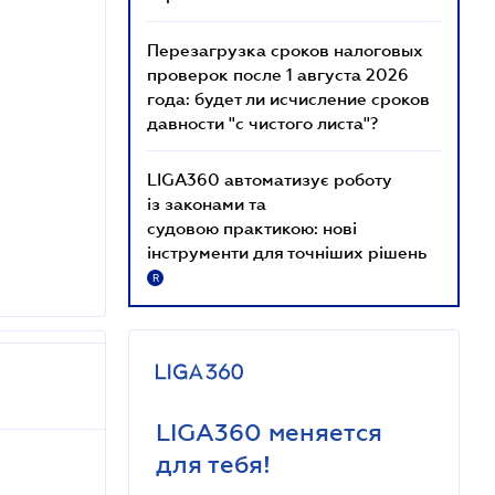
Перезагрузка сроков налоговых
проверок после 1 августа 2026
года: будет ли исчисление сроков
давности "с чистого листа"?
LIGA360 автоматизує роботу
із законами та
судовою практикою: нові
інструменти для точніших рішень
R
LIGA360 меняется
для тебя!