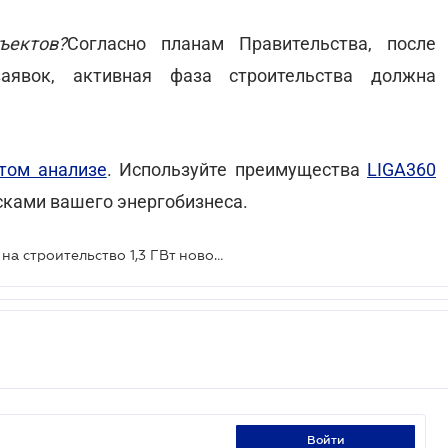
ъектов?
Согласно планам Правительства, после
заявок, активная фаза строительства должна
том анализе
. Используйте преимущества
LIGA360
сками вашего энергобизнеса.
Правительство запускает конкурс на строительство 1,3 ГВт новой генерации: условия и стимулы для инвесторов
войти