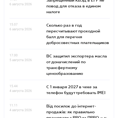
6 августа 2026
повод для отказа в едином
налоге
15.07
Сколько раз в год
6 августа 2026
пересчитывают проходной
балл для перечня
добросовестных плательщиков
17.00
ВС защитил экспортера масла
5 августа 2026
от доначислений по
трансфертному
ценообразованию
15.44
С 1 января 2027 в чеке за
4 августа 2026
телефон будут требовать IMEI
11.11
Від посилок до інтернет-
4 августа 2026
продажів: як правильно
працювати з РРО та ПРРО – у