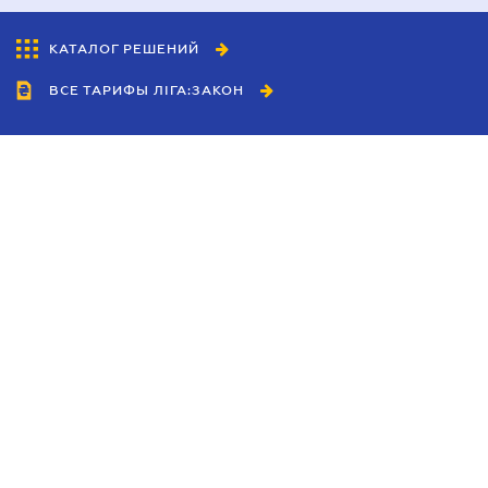
КАТАЛОГ РЕШЕНИЙ
ВСЕ ТАРИФЫ ЛІГА:ЗАКОН
Сотрудничество
Агенты
Дилеры
Политика
конфиденциальности
Условия использования
сайта
Реклама
Блог
Новости компании
Руководства