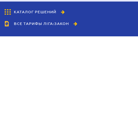
КАТАЛОГ РЕШЕНИЙ
ВСЕ ТАРИФЫ ЛІГА:ЗАКОН
Сотрудничество
Агенты
Дилеры
Политика
конфиденциальности
Условия использования
сайта
Реклама
Блог
Новости компании
Руководства