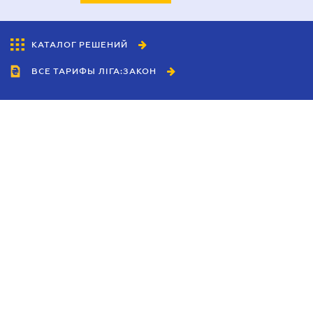
КАТАЛОГ РЕШЕНИЙ
ВСЕ ТАРИФЫ ЛІГА:ЗАКОН
Сотрудничество
Агенты
Дилеры
Политика
конфиденциальности
Условия использования
сайта
Реклама
Блог
Новости компании