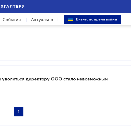
УХГАЛТЕРУ
События
Актуально
Бизнес во время войны
я уволиться директору ООО стало невозможным
1