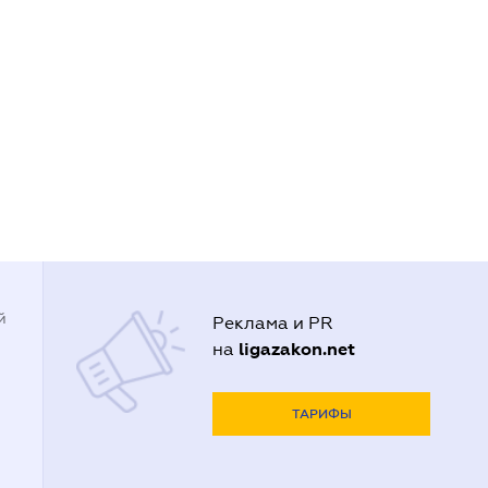
й
Реклама и PR
ligazakon.net
на
ТАРИФЫ