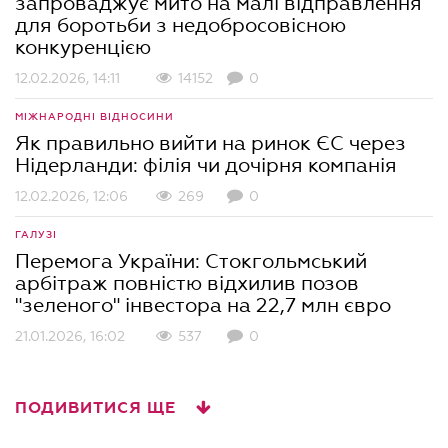
запроваджує мито на малі відправлення
для боротьби з недобросовісною
конкуренцією
12.02.2026, 14:11
14152
0
МІЖНАРОДНІ ВІДНОСИНИ
Як правильно вийти на ринок ЄС через
Нідерланди: філія чи дочірня компанія
12.02.2026, 12:06
269
0
ГАЛУЗІ
Перемога України: Стокгольмський
арбітраж повністю відхилив позов
"зеленого" інвестора на 22,7 млн євро
21.01.2026, 16:02
537
0
ПОДИВИТИСЯ ЩЕ