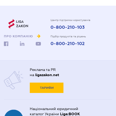
Центр підтримки користувачів
0-800-210-103
ПРО КОМПАНІЮ
Підбір продуктів та рішень
0-800-210-102
Реклама та PR
на
ligazakon.net
ТАРИФИ
Національний юридичний
каталог України
Liga:BOOK