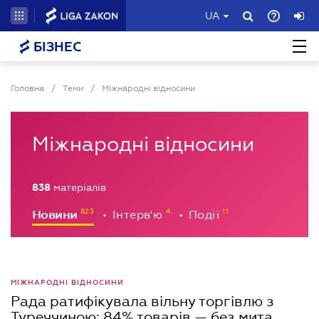
UA
БІЗНЕС
Головна
/
Теми
/
Міжнародні відносини
Міжнародні відносини
838
матеріалів
Новини
Інтерв'ю
Події
•
•
МІЖНАРОДНІ ВІДНОСИНИ
Рада ратифікувала вільну торгівлю з
Туреччиною: 84% товарів — без мита