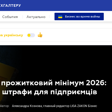
УХГАЛТЕРУ
События
Актуально
Бизнес во время войны
а українську
 прожитковий мінімум 2026:
а штрафи для підприємців
Автор:
Александра Кознова, главный редактор LIGA ZAKON Бізнес