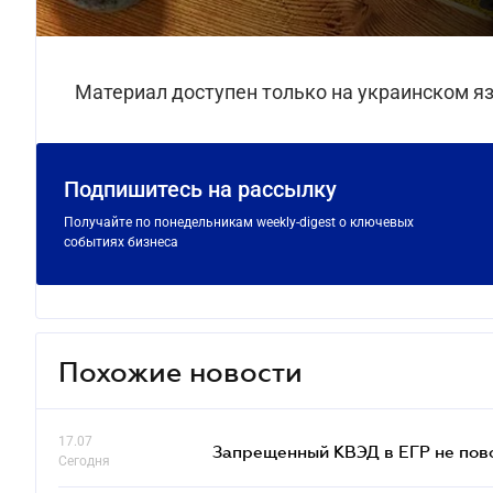
Материал доступен только на украинском я
Подпишитесь на рассылку
Получайте по понедельникам weekly-digest о ключевых
событиях бизнеса
Похожие новости
17.07
Запрещенный КВЭД в ЕГР не пово
Сегодня