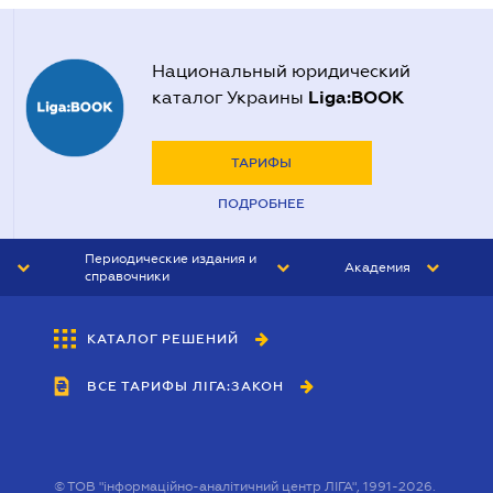
Национальный юридический
Liga:BOOK
каталог Украины
ТАРИФЫ
ПОДРОБНЕЕ
Периодические издания и
Академия
справочники
ЮРИСТ&ЗАКОН
АКАДЕМИЯ ЛІГА:ЗАКОН
КАТАЛОГ РЕШЕНИЙ
БУХГАЛТЕР&ЗАКОН
ВСЕ ТАРИФЫ ЛІГА:ЗАКОН
ВЕСТНИК МСФО
ИНТЕРБУХ
ЛИЧНЫЙ ЭКСПЕРТ
©
ТОВ "інформаційно-аналітичний центр ЛІГА", 1991-2026.