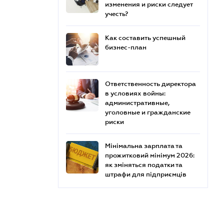
изменения и риски следует
учесть?
Как составить успешный
бизнес-план
Ответственность директора
в условиях войны:
административные,
уголовные и гражданские
риски
Мінімальна зарплата та
прожитковий мінімум 2026:
як зміняться податки та
штрафи для підприємців