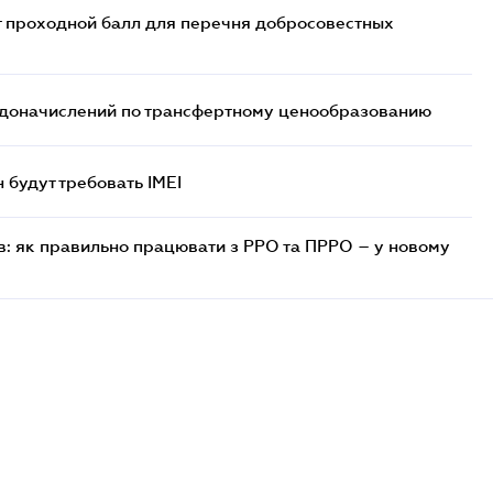
т проходной балл для перечня добросовестных
т доначислений по трансфертному ценообразованию
н будут требовать IMEI
в: як правильно працювати з РРО та ПРРО – у новому