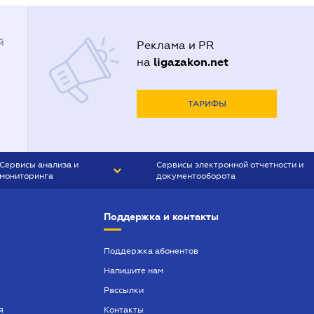
й
Реклама и PR
ligazakon.net
на
ТАРИФЫ
Сервисы анализа и
Сервисы электронной отчетности и
мониторинга
документооборота
CONTR AGENT
Liga:REPORT
Поддержка и контакты
SMS-МАЯК
VERDICTUM
Поддержка абонентов
Напишите нам
SEMANTRUM
Рассылки
SMS-МАЯК ИПОТЕКА
я
Контакты