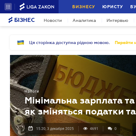
БИЗНЕСУ
ЮРИСТУ
Б
БІЗНЕС
Новости
Аналитика
Интервью
Ця сторінка доступна рідною мовою.
Перейти н
Налоги
Мінімальна зарплата та
як зміняться податки т
15.20, 3 декабря 2025
4691
0