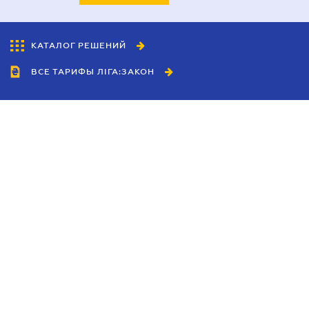
КАТАЛОГ РЕШЕНИЙ
ВСЕ ТАРИФЫ ЛІГА:ЗАКОН
Сотрудничество
Агенты
Дилеры
Политика
конфиденциальности
Условия использования
сайта
Реклама
Блог
Новости компании