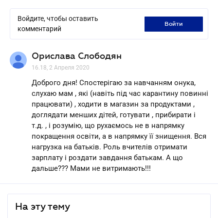
Войдите, чтобы оставить
войти
комментарий
Орислава Слободян
16.18, 2 Апреля 2020
Доброго дня! Спостерігаю за навчанням онука,
слухаю мам , які (навіть під час карантину повинні
працювати) , ходити в магазин за продуктами ,
доглядати менших дітей, готувати , прибирати і
т.д. , і розумію, що рухаємось не в напрямку
покращення освіти, а в напрямку її знищення. Вся
нагрузка на батьків. Роль вчителів отримати
зарплату і роздати завдання батькам. А що
дальше??? Мами не витримають!!!
На эту тему