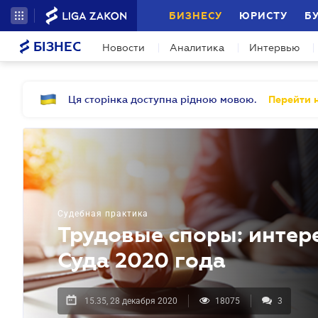
БИЗНЕСУ
ЮРИСТУ
Б
БІЗНЕС
Новости
Аналитика
Интервью
Ця сторінка доступна рідною мовою.
Перейти н
Судебная практика
Трудовые споры: интер
Суда 2020 года
15.35, 28 декабря 2020
18075
3