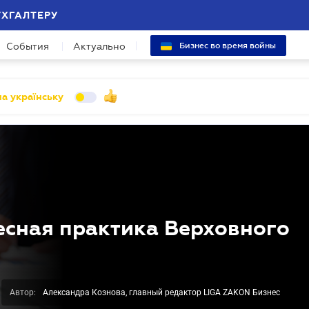
УХГАЛТЕРУ
События
Актуально
Бизнес во время войны
а українську
есная практика Верховного
Автор:
Александра Кознова, главный редактор LIGA ZAKON Бизнес