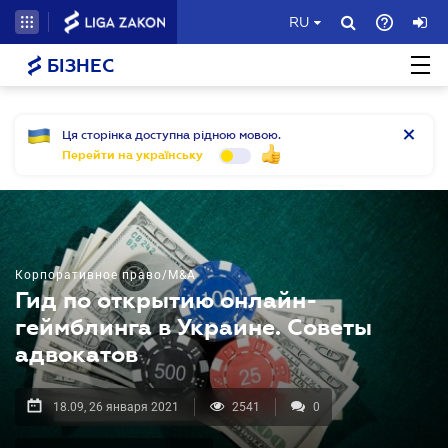
RU
БІЗНЕС
Ця сторінка доступна рідною мовою.
Перейти на українську
Корпоративное право/M&A
Гид по открытию онлайн-
геймблинга в Украине. Советы
адвокатов
18.09, 26 января 2021
2541
0