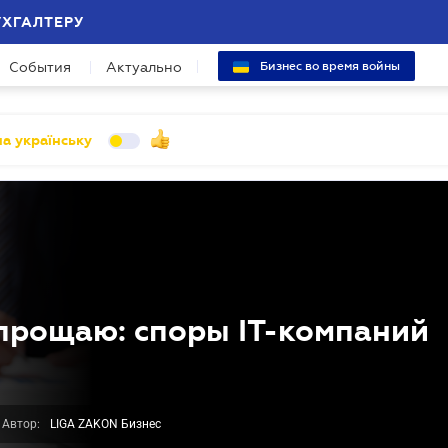
УХГАЛТЕРУ
События
Актуально
Бизнес во время войны
а українську
 прощаю: споры IT-компаний
Автор:
LIGA ZAKON Бизнес