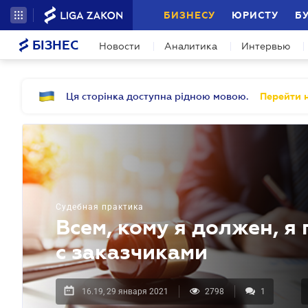
БИЗНЕСУ
ЮРИСТУ
Б
БІЗНЕС
Новости
Аналитика
Интервью
Ця сторінка доступна рідною мовою.
Перейти н
Судебная практика
Всем, кому я должен, я
с заказчиками
16.19, 29 января 2021
2798
1