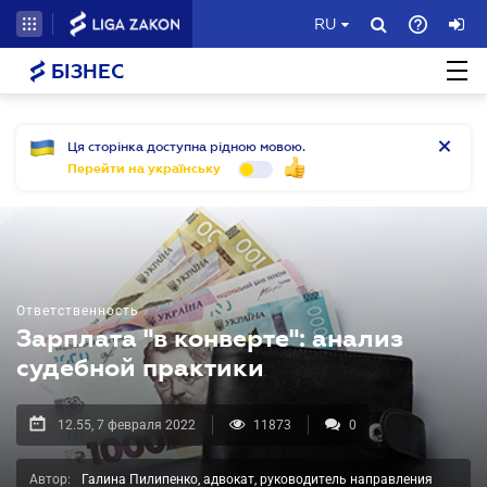
RU
БІЗНЕС
Ця сторінка доступна рідною мовою.
Перейти на українську
Ответственность
Зарплата "в конверте": анализ
судебной практики
12.55, 7 февраля 2022
11873
0
Автор:
Галина Пилипенко, адвокат, руководитель направления