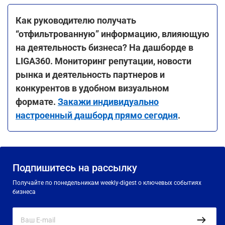
Как
руководителю получать
“отфильтрованную
”
информацию
,
влияющую
на деятельность
бизнеса? На дашборде в
LIGA360. Мониторинг
репутации
,
новости
рынка и деятельность
партнеров и
конкурентов в удобном
визуальном
формате.
Закажи
индивидуально
настроенный
дашборд прямо сегодня
.
Подпишитесь на рассылку
Получайте по понедельникам weekly-digest о ключевых событиях
бизнеса