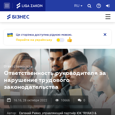
RU
БІЗНЕС
Ця сторінка доступна рідною мовою.
Перейти на українську
Ответственность
Ответственность руководителя за
нарушение трудового
законодательства
16.16, 28 октября 2022
10666
0
Автор:
Евгений Рияко, управляющий партнёр ЮК "RIYAKO &