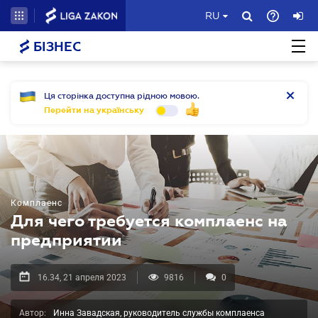
RU
БІЗНЕС
Ця сторінка доступна рідною мовою.
Перейти на українську
Комплаенс
Для чего требуется комплаенс на
предприятии
16.34, 21 апреля 2023
9816
0
Автор:
Инна Завадская, руководитель службы комплаенса