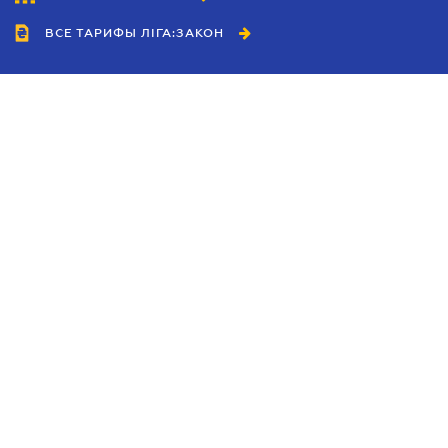
ВСЕ ТАРИФЫ ЛІГА:ЗАКОН
Сотрудничество
Агенты
Дилеры
Политика
конфиденциальности
Условия использования
сайта
Реклама
Блог
Новости компании
Руководства
Каталоги компаний
Темы в центре внимания