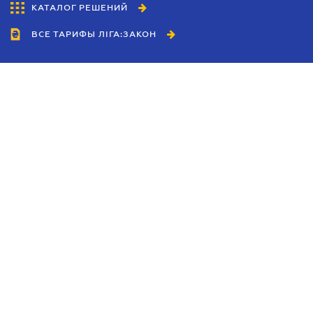
КАТАЛОГ РЕШЕНИЙ
ВСЕ ТАРИФЫ ЛІГА:ЗАКОН
Сотрудничество
Агенты
Дилеры
Политика
конфиденциальности
Условия использования
сайта
Реклама
Блог
Новости компании
Руководства
Каталоги компаний