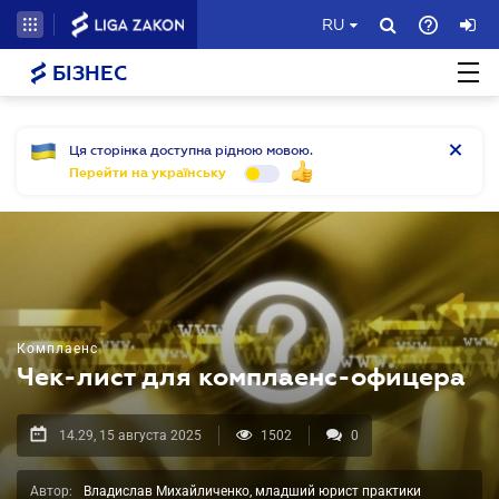
RU
БІЗНЕС
Ця сторінка доступна рідною мовою.
Перейти на українську
Комплаенс
Чек-лист для комплаенс-офицера
14.29, 15 августа 2025
1502
0
Автор:
Владислав Михайличенко, младший юрист практики