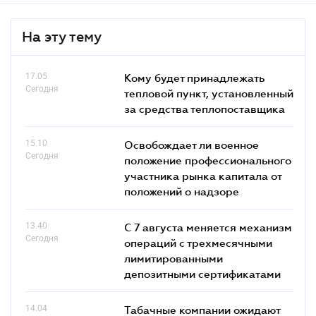
На эту тему
17.05
Кому будет принадлежать
Сегодня
тепловой пункт, установленный
за средства теплопоставщика
15.10
Освобождает ли военное
Сегодня
положение профессионального
участника рынка капитала от
положений о надзоре
13.40
С 7 августа меняется механизм
Сегодня
операций с трехмесячными
лимитированными
депозитными сертификатами
14.04
Табачные компании ожидают