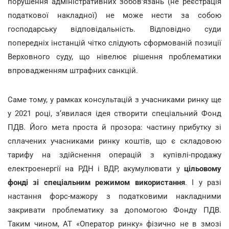
порушення адміністративних зобов'язань (не реєстрація
податкової накладної) не може нести за собою
господарську відповідальність. Відповідно суди
попередніх інстанцій чітко слідують сформованій позиції
Верховного суду, що нівелює рішення проблематики
впровадженням штрафних санкцій.
Саме тому, у рамках консультацій з учасниками ринку ще
у 2021 році, з‘явилася ідея створити спеціальний Фонд
ПДВ. Його мета проста й прозора: частину прибутку зі
сплачених учасниками ринку коштів, що є складовою
тарифу на здійснення операцій з купівлі-продажу
електроенергії на РДН і ВДР, акумулювати у
цільовому
фонді зі спеціальним режимом використання
. І у разі
настання форс-мажору з податковими накладними
закривати проблематику за допомогою Фонду ПДВ.
Таким чином, АТ «Оператор ринку» фізично не в змозі