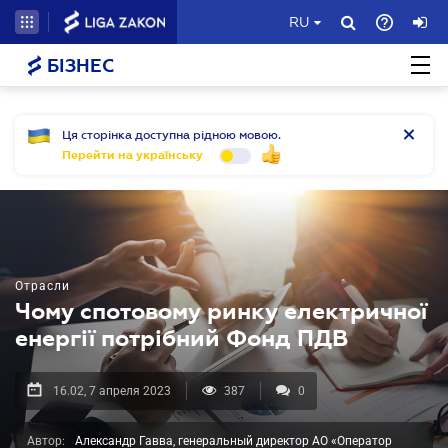
RU
БІЗНЕС
Ця сторінка доступна рідною мовою.
Перейти на українську
Отрасли
Чому спотовому ринку електричної
енергії потрібний Фонд ПДВ
16.02, 7 апреля 2023
387
0
Автор:
Александр Гавва, генеральный директор АО «Оператор