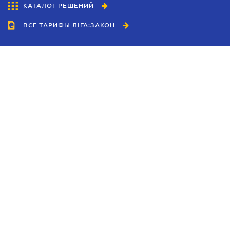
КАТАЛОГ РЕШЕНИЙ
ВСЕ ТАРИФЫ ЛІГА:ЗАКОН
Сотрудничество
Агенты
Дилеры
Политика
конфиденциальности
Условия использования
сайта
Реклама
Блог
Новости компании
Руководства
Каталоги компаний