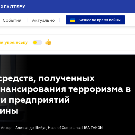
УХГАЛТЕРУ
События
Актуально
Бизнес во время войны
а українську
средств, полученных
инансирования терроризма в
ти предприятий
аины
Автор:
Александр Щибун, Head of Compliance LIGA ZAKON