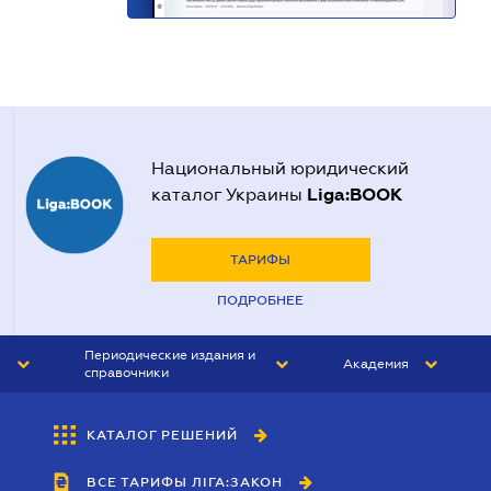
Национальный юридический
Liga:BOOK
каталог Украины
ТАРИФЫ
ПОДРОБНЕЕ
Периодические издания и
Академия
справочники
ЮРИСТ&ЗАКОН
АКАДЕМИЯ ЛІГА:ЗАКОН
КАТАЛОГ РЕШЕНИЙ
БУХГАЛТЕР&ЗАКОН
ВСЕ ТАРИФЫ ЛІГА:ЗАКОН
ВЕСТНИК МСФО