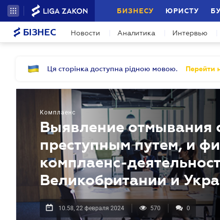
БИЗНЕСУ
ЮРИСТУ
Б
БІЗНЕС
Новости
Аналитика
Интервью
Ця сторінка доступна рідною мовою.
Перейти н
Комплаенс
Выявление отмывания 
преступным путем, и ф
комплаенс-деятельнос
Великобритании и Укр
10.58, 22 февраля 2024
570
0