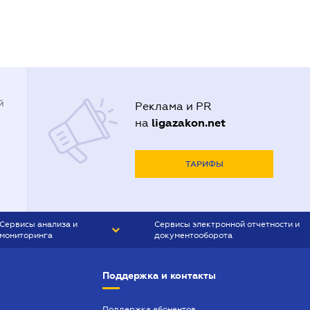
й
Реклама и PR
ligazakon.net
на
ТАРИФЫ
Сервисы анализа и
Сервисы электронной отчетности и
мониторинга
документооборота
CONTR AGENT
Liga:REPORT
Поддержка и контакты
SMS-МАЯК
VERDICTUM
Поддержка абонентов