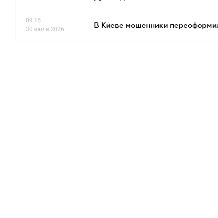
09.15
В Киеве мошенники переоформил
30 июля 2026