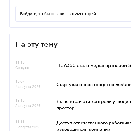
Войдите, чтобы оставить комментарий
На эту тему
11.15
LIGA360 стала медіапартнером S
Сегодня
10.07
Стартувала реєстрація на Sustai
4 августа 2026
13.15
Як не втрачати контроль у щоден
3 августа 2026
просторі
11.11
Доступ ответственного работника
3 августа 2026
руководителя компании