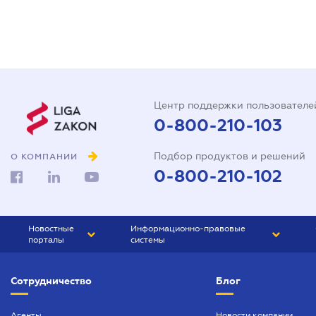
Центр поддержки пользователе
0-800-210-103
Подбор продуктов и решений
О КОМПАНИИ
0-800-210-102
Новостные
Информационно-правовые
порталы
системы
ЮРЛИГА
Право Украины
Сотрудничество
Блог
БИЗНЕС
ГРАНД
БУХГАЛТЕР.ua
ПРАЙМ
Агенты
Новости компании