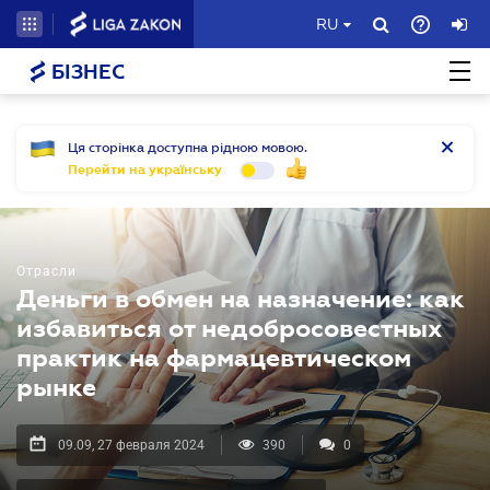
RU
БІЗНЕС
Ця сторінка доступна рідною мовою.
Перейти на українську
Отрасли
Деньги в обмен на назначение: как
избавиться от недобросовестных
практик на фармацевтическом
рынке
09.09, 27 февраля 2024
390
0