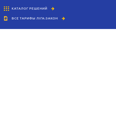
КАТАЛОГ РЕШЕНИЙ
ВСЕ ТАРИФЫ ЛІГА:ЗАКОН
Сотрудничество
Агенты
Дилеры
Политика
конфиденциальности
Условия использования
сайта
Реклама
Блог
Новости компании
Руководства
Каталоги компаний