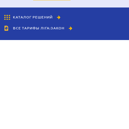
КАТАЛОГ РЕШЕНИЙ
ВСЕ ТАРИФЫ ЛІГА:ЗАКОН
Сотрудничество
Агенты
Дилеры
Политика
конфиденциальности
Условия использования
сайта
Реклама
Блог
Новости компании
Руководства