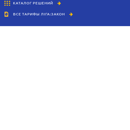
КАТАЛОГ РЕШЕНИЙ
ВСЕ ТАРИФЫ ЛІГА:ЗАКОН
Сотрудничество
Агенты
Дилеры
Политика
конфиденциальности
Условия использования
сайта
Реклама
Блог
Новости компании
Руководства
Каталоги компаний