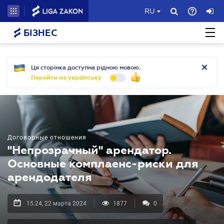
RU
БІЗНЕС
Ця сторінка доступна рідною мовою.
Перейти на українську
Договорные отношения
"Непрозрачный" арендатор.
Основные комплаенс-риски для
арендодателя
15.24, 22 марта 2024
1877
0