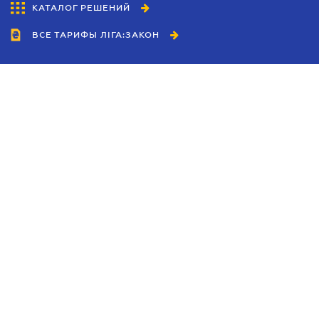
КАТАЛОГ РЕШЕНИЙ
ВСЕ ТАРИФЫ ЛІГА:ЗАКОН
Сотрудничество
Агенты
Дилеры
Политика
конфиденциальности
Условия использования
сайта
Реклама
Блог
Новости компании
Руководства
Каталоги компаний