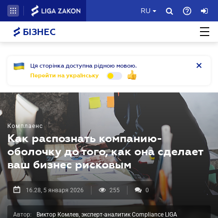
RU
БІЗНЕС
Ця сторінка доступна рідною мовою.
Перейти на українську
Комплаенс
Как распознать компанию-
оболочку до того, как она сделает
ваш бизнес рисковым
16.28, 5 января 2026
255
0
Автор:
Виктор Комлев, эксперт-аналитик Compliance LIGA