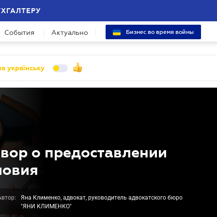
УХГАЛТЕРУ
События
Актуально
Бизнес во время войны
а українську
вор о предоставлении
ловия
Автор:
Яна Клименко, адвокат, руководитель адвокатского бюро
"ЯНИ КЛИМЕНКО"