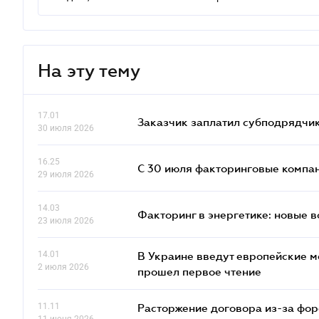
На эту тему
17.01
Заказчик заплатил субподрядчик
30 июля 2026
16.25
С 30 июля факторинговые компан
29 июля 2026
14.03
Факторинг в энергетике: новые 
23 июля 2026
14.01
В Украине введут европейские м
2 июля 2026
прошел первое чтение
11.11
Расторжение договора из-за фор