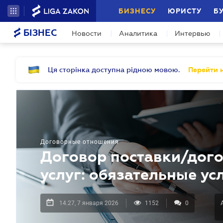
БИЗНЕСУ
ЮРИСТУ
Б
БІЗНЕС
Новости
Аналитика
Интервью
Ця сторінка доступна рідною мовою.
Перейти н
Договорные отношения
Договор поставки/дого
услуг: обязательные ус
14.27, 7 января 2026
1152
0