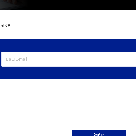
зыке
войти