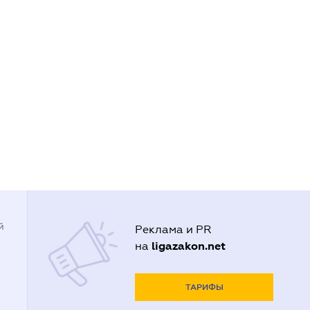
й
Реклама и PR
ligazakon.net
на
ТАРИФЫ