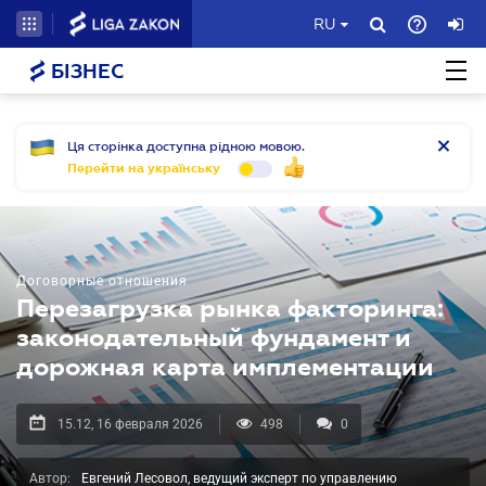
RU
БІЗНЕС
Ця сторінка доступна рідною мовою.
Перейти на українську
Договорные отношения
Перезагрузка рынка факторинга:
законодательный фундамент и
дорожная карта имплементации
15.12, 16 февраля 2026
498
0
Автор:
Евгений Лесовол, ведущий эксперт по управлению