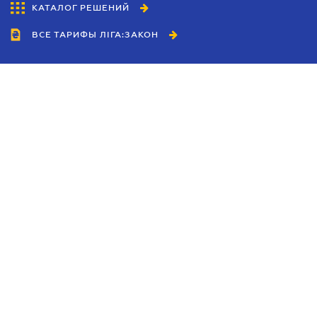
КАТАЛОГ РЕШЕНИЙ
ВСЕ ТАРИФЫ ЛІГА:ЗАКОН
Сотрудничество
Агенты
Дилеры
Политика
конфиденциальности
Условия использования
сайта
Реклама
Блог
Новости компании
Руководства
Каталоги компаний