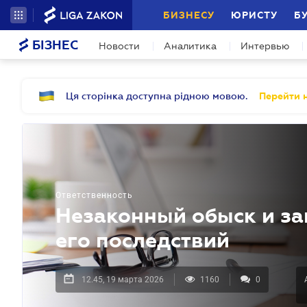
БИЗНЕСУ
ЮРИСТУ
Б
БІЗНЕС
Новости
Аналитика
Интервью
Ця сторінка доступна рідною мовою.
Перейти н
Ответственность
Незаконный обыск и за
его последствий
12.45, 19 марта 2026
1160
0