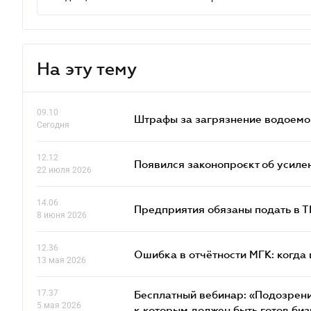
На эту тему
09.10
Штрафы за загрязнение водоемов
Сегодня
12.12
Появился законопроєкт об усиле
22 июля 2026
14.06
Предприятия обязаны подать в 
8 июня 2026
12.36
Ошибка в отчётности МГК: когда 
13 мая 2026
17.37
Бесплатный вебинар: «Подозрени
5 мая 2026
к которым должен быть готов биз