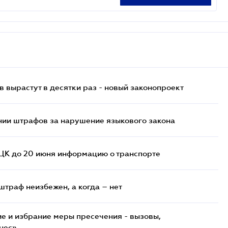
 вырастут в десятки раз - новый законопроект
нии штрафов за нарушение языкового закона
ТЦК до 20 июня информацию о транспорте
штраф неизбежен, а когда – нет
е и избрание меры пресечения - вызовы,
нес»