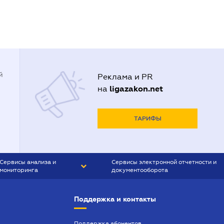
й
Реклама и PR
ligazakon.net
на
ТАРИФЫ
Сервисы анализа и
Сервисы электронной отчетности и
мониторинга
документооборота
CONTR AGENT
Liga:REPORT
Поддержка и контакты
SMS-МАЯК
VERDICTUM
Поддержка абонентов