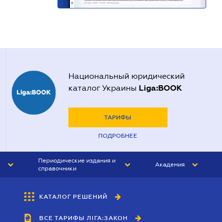
Национальный юридический
Liga:BOOK
каталог Украины
ТАРИФЫ
ПОДРОБНЕЕ
Периодические издания и
Академия
справочники
ЮРИСТ&ЗАКОН
АКАДЕМИЯ ЛІГА:ЗАКОН
КАТАЛОГ РЕШЕНИЙ
БУХГАЛТЕР&ЗАКОН
ВСЕ ТАРИФЫ ЛІГА:ЗАКОН
ВЕСТНИК МСФО