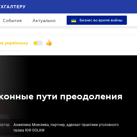
УХГАЛТЕРУ
События
Актуально
Бизнес во время войны
а українську
конные пути преодоления
Автор:
Анжелика Моисеева, партнер, адвокат практики уголовного
права ЮФ GOLAW