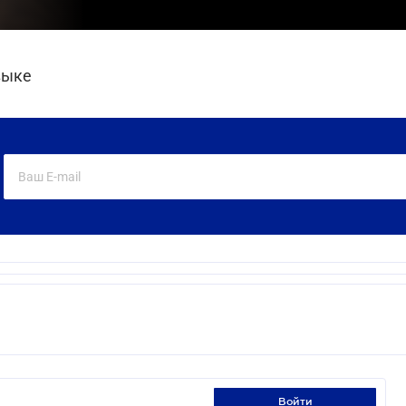
зыке
войти