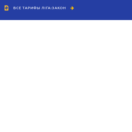
ВСЕ ТАРИФЫ ЛІГА:ЗАКОН
Сотрудничество
Агенты
Дилеры
Политика
конфиденциальности
Условия использования
сайта
Реклама
Блог
Новости компании
Руководства
Каталоги компаний
Темы в центре внимания