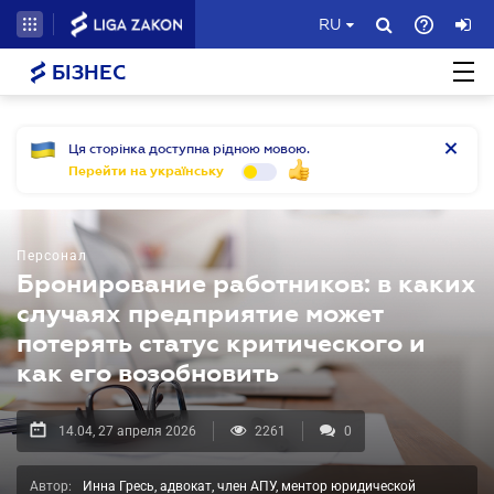
RU
БІЗНЕС
Ця сторінка доступна рідною мовою.
Перейти на українську
Персонал
Бронирование работников: в каких
случаях предприятие может
потерять статус критического и
как его возобновить
14.04, 27 апреля 2026
2261
0
Автор:
Инна Гресь, адвокат, член АПУ, ментор юридической