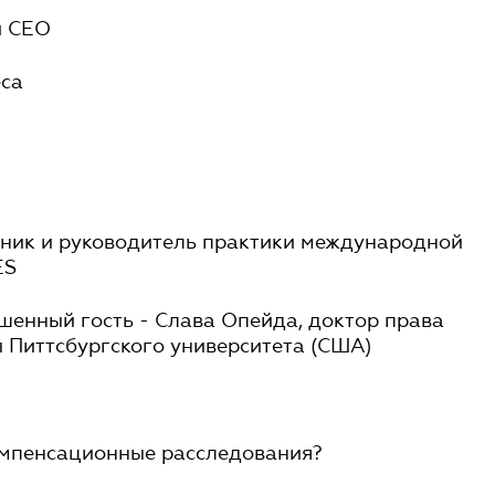
и СEO
еса
тник и руководитель практики международной
ES
енный гость - Cлава Опейда, доктор права
 Питтсбургского университета (США)
омпенсационные расследования?