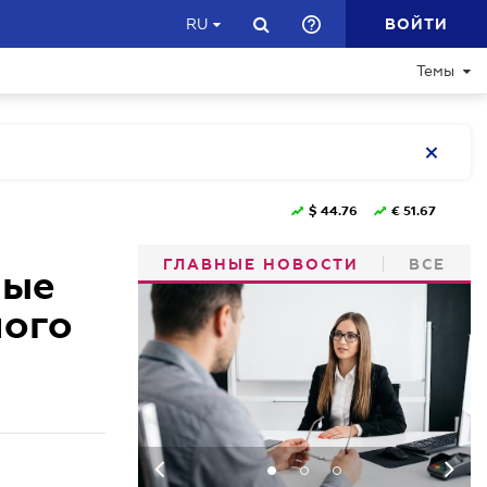
ВОЙТИ
RU
Темы
$
44.76
€
51.67
ГЛАВНЫЕ НОВОСТИ
ВСЕ
ные
ного