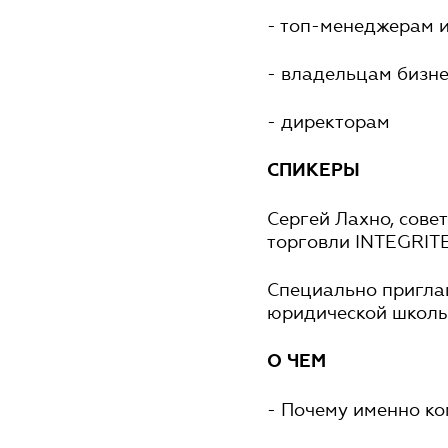
- топ-менеджерам 
- владельцам бизн
- директорам
СПИКЕРЫ
Сергей Лахно, сове
торговли INTEGRIT
Специально приглаш
юридической школы
О ЧЕМ
- Почему именно к