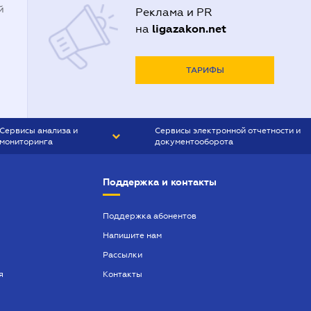
й
Реклама и PR
ligazakon.net
на
ТАРИФЫ
Сервисы анализа и
Сервисы электронной отчетности и
мониторинга
документооборота
CONTR AGENT
Liga:REPORT
Поддержка и контакты
SMS-МАЯК
VERDICTUM
Поддержка абонентов
Напишите нам
SEMANTRUM
Рассылки
SMS-МАЯК ИПОТЕКА
я
Контакты