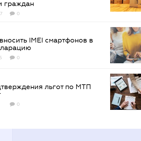
и граждан
7
0
вносить IMEI смартфонов в
кларацию
5
0
дтверждения льгот по МТП
т
0