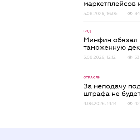
маркетплейсов 
5.08.2026, 16:05
84
ВЭД
Минфин обязал 
таможенную де
5.08.2026, 12:12
53
ОТРАСЛИ
За неподачу по
штрафа не буде
4.08.2026, 14:14
42