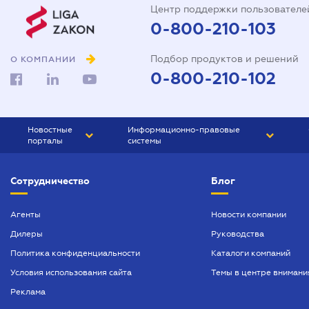
Центр поддержки пользователе
0-800-210-103
Подбор продуктов и решений
О КОМПАНИИ
0-800-210-102
Новостные
Информационно-правовые
порталы
системы
ЮРЛИГА
Право Украины
Сотрудничество
Блог
БИЗНЕС
ГРАНД
БУХГАЛТЕР.ua
ПРАЙМ
Агенты
Новости компании
Дилеры
Руководства
БУХГАЛТЕР ПРОФ
Политика конфиденциальности
Каталоги компаний
ЮРИСТ ПРОФ
Условия использования сайта
Темы в центре внимани
ЮРИСТ
Реклама
ПІДПРИЄМЕЦЬ