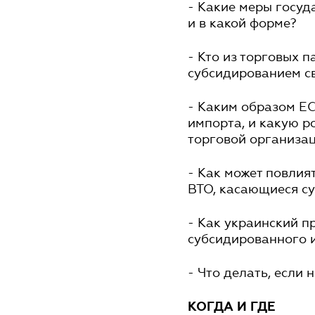
- Какие меры госу
и в какой форме?
- Кто из торговых 
субсидированием св
- Каким образом Е
импорта, и какую р
торговой организа
- Как может повлия
ВТО, касающиеся су
- Как украинский п
субсидированного 
- Что делать, если
КОГДА И ГДЕ