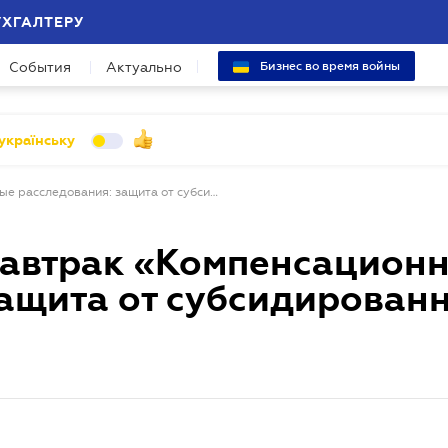
УХГАЛТЕРУ
События
Актуально
Бизнес во время войны
українську
4 июля - бизнес-завтрак «Компенсационные расследования: защита от субсидированного импорта»
-завтрак «Компенсацион
защита от субсидирован