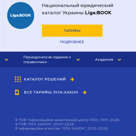
Национальный юридический
Liga:BOOK
каталог Украины
ТАРИФЫ
ПОДРОБНЕЕ
Периодические издания и
Академия
справочники
ЮРИСТ&ЗАКОН
АКАДЕМИЯ ЛІГА:ЗАКОН
КАТАЛОГ РЕШЕНИЙ
БУХГАЛТЕР&ЗАКОН
ВСЕ ТАРИФЫ ЛІГА:ЗАКОН
ВЕСТНИК МСФО
ИНТЕРБУХ
ЛИЧНЫЙ ЭКСПЕРТ
©
ТОВ "інформаційно-аналітичний центр ЛІГА", 1991-2026.
©
ТОВ "ЛІГА ЗАКОН", 2007-2026.
©
Інформаційне агенство "ЛІГА:ЗАКОН", 2010-2026.