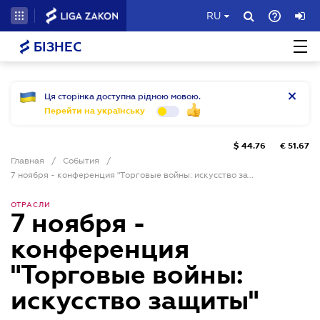
RU
БІЗНЕС
Ця сторінка доступна рідною мовою.
Перейти на українську
$
44.76
€
51.67
Главная
/
События
/
7 ноября - конференция "Торговые войны: искусство защиты"
ОТРАСЛИ
7 ноября -
конференция
"Торговые войны:
искусство защиты"