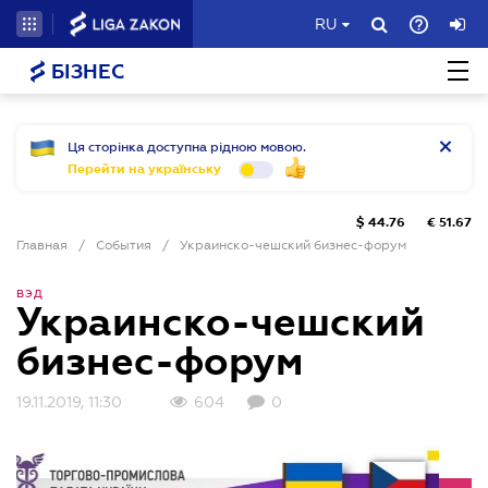
RU
БІЗНЕС
Ця сторінка доступна рідною мовою.
Перейти на українську
$
44.76
€
51.67
Главная
/
События
/
Украинско-чешский бизнес-форум
ВЭД
Украинско-чешский
бизнес-форум
19.11.2019, 11:30
604
0