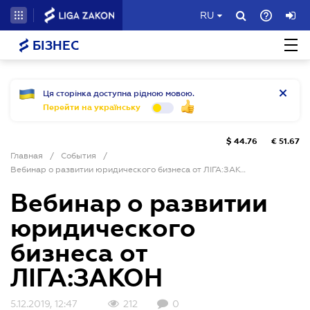
RU
БІЗНЕС
Ця сторінка доступна рідною мовою.
Перейти на українську
$
44.76
€
51.67
Главная
/
События
/
Вебинар о развитии юридического бизнеса от ЛІГА:ЗАКОН
Вебинар о развитии
юридического
бизнеса от
ЛІГА:ЗАКОН
5.12.2019, 12:47
212
0