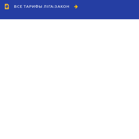
ВСЕ ТАРИФЫ ЛІГА:ЗАКОН
Сотрудничество
Агенты
Дилеры
Политика
конфиденциальности
Условия использования
сайта
Реклама
Блог
Новости компании
Руководства
Каталоги компаний
Темы в центре внимания